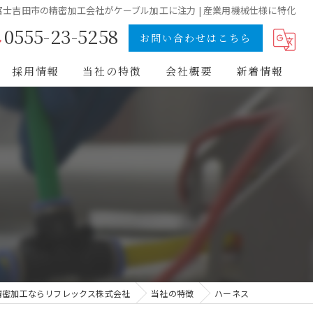
富士吉田市の精密加工会社がケーブル加工に注力 | 産業用機械仕様に特化
0555-23-5258
お問い合わせはこちら
採用情報
当社の特徴
会社概要
新着情報
ハーネス
POS
自動車部品
電子部品
精密加工ならリフレックス株式会社
当社の特徴
ハーネス