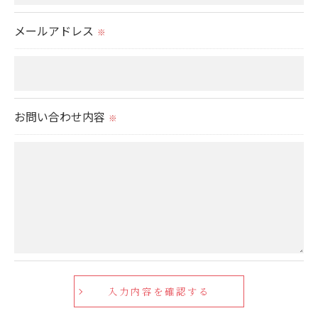
置をとり、適切な監督を行います。
メールアドレス
※
＜個人情報の安全管理＞
当社では、個人情報の漏洩等がなされないよう、適
切に安全管理対策を実施します。
お問い合わせ内容
※
＜個人情報を与えなかった場合に生じる結果＞
必要な情報を頂けない場合は、それに対応した当社
のサービスをご提供できない場合がございますので
予めご了承ください。
＜個人情報の開示･訂正・削除･利用停止の手続につ
いて＞
当社では、お客様の個人情報の開示･訂正･削除・利