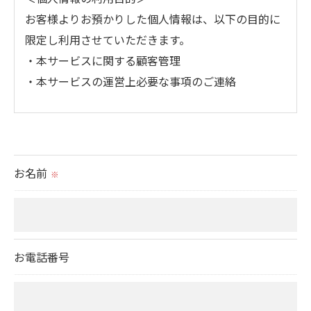
お客様よりお預かりした個人情報は、以下の目的に
限定し利用させていただきます。
・本サービスに関する顧客管理
・本サービスの運営上必要な事項のご連絡
＜個人情報の提供について＞
当社ではお客様の同意を得た場合または法令に定め
られた場合を除き、
お名前
※
取得した個人情報を第三者に提供することはいたし
ません。
＜個人情報の委託について＞
お電話番号
当社では、利用目的の達成に必要な範囲において、
個人情報を外部に委託する場合があります。
これらの委託先に対しては個人情報保護契約等の措